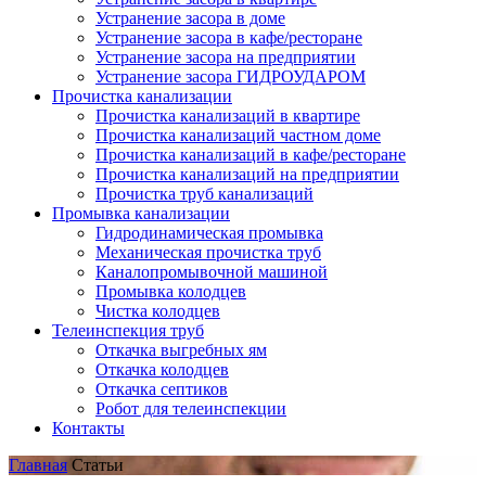
Устранение засора в доме
Устранение засора в кафе/ресторане
Устранение засора на предприятии
Устранение засора ГИДРОУДАРОМ
Прочистка канализации
Прочистка канализаций в квартире
Прочистка канализаций частном доме
Прочистка канализаций в кафе/ресторане
Прочистка канализаций на предприятии
Прочистка труб канализаций
Промывка канализации
Гидродинамическая промывка
Механическая прочистка труб
Каналопромывочной машиной
Промывка колодцев
Чистка колодцев
Телеинспекция труб
Откачка выгребных ям
Откачка колодцев
Откачка септиков
Робот для телеинспекции
Контакты
Главная
Статьи