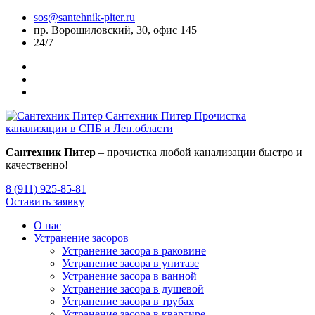
sos@santehnik-piter.ru
пр. Ворошиловский, 30, офис 145
24/7
Сантехник Питер
Прочистка
канализации в СПБ и Лен.области
Сантехник Питер
– прочистка любой канализации быстро и
качественно!
8 (911) 925-85-81
Оставить заявку
О нас
Устранение засоров
Устранение засора в раковине
Устранение засора в унитазе
Устранение засора в ванной
Устранение засора в душевой
Устранение засора в трубах
Устранение засора в квартире