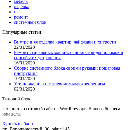
мебель
отделка
пк
ремонт
системный блок
Популярные статьи
Внутренняя отделка квартир, лайфхаки и хитрости
22/01/2020
Ремонт стиральных машин: основные виды поломок и
способы их устранения
16/01/2020
Сборка системного блока своими руками: пошаговая
инструкция
10/01/2020
Установка полки с «невидимым» креплением
02/01/2020
Типовой блок
Полностью готовый сайт на WordPress для Вашего бизнеса
или дела.
Купить шаблон
пр. Ворошиловский, 30, офис 145