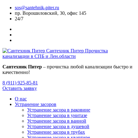
sos@santehnik-piter.ru
пр. Ворошиловский, 30, офис 145
24/7
Сантехник Питер
Прочистка
канализации в СПБ и Лен.области
Сантехник Питер
– прочистка любой канализации быстро и
качественно!
8 (911) 925-85-81
Оставить заявку
О нас
Устранение засоров
Устранение засора в раковине
Устранение засора в унитазе
Устранение засора в ванной
Устранение засора в душевой
Устранение засора в трубах
Устранение засора в квартире