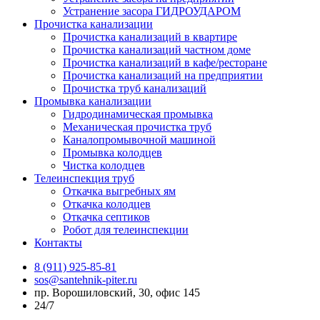
Устранение засора ГИДРОУДАРОМ
Прочистка канализации
Прочистка канализаций в квартире
Прочистка канализаций частном доме
Прочистка канализаций в кафе/ресторане
Прочистка канализаций на предприятии
Прочистка труб канализаций
Промывка канализации
Гидродинамическая промывка
Механическая прочистка труб
Каналопромывочной машиной
Промывка колодцев
Чистка колодцев
Телеинспекция труб
Откачка выгребных ям
Откачка колодцев
Откачка септиков
Робот для телеинспекции
Контакты
8 (911) 925-85-81
sos@santehnik-piter.ru
пр. Ворошиловский, 30, офис 145
24/7