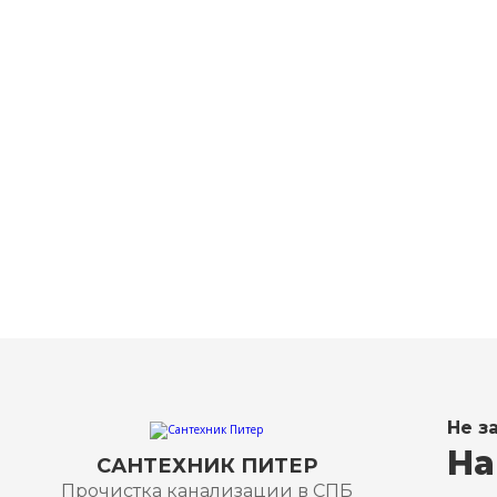
пр. Ворошиловский, 30,
8
офис 145
8
Не з
На
САНТЕХНИК ПИТЕР
Прочистка канализации в СПБ