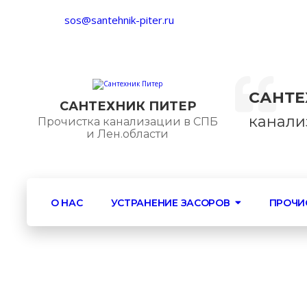
sos@santehnik-piter.ru
пр. Ворошило
САНТЕ
САНТЕХНИК ПИТЕР
канали
Прочистка канализации в СПБ
и Лен.области
О НАС
УСТРАНЕНИЕ ЗАСОРОВ
ПРОЧИ
Телеинспекция труб
Откачка выгребн