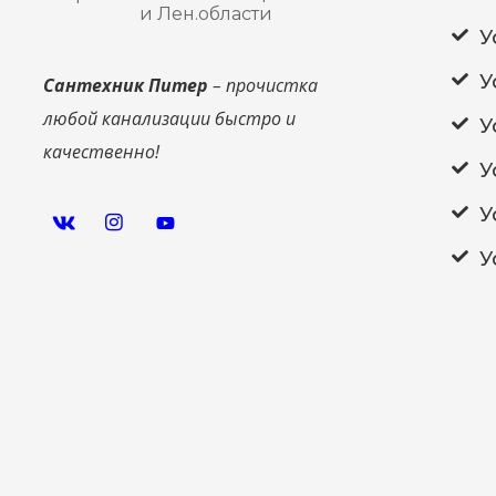
и Лен.области
У
У
Сантехник Питер
– прочистка
любой канализации быстро и
У
качественно!
У
У
У