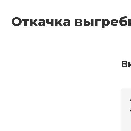
Откачка выгреб
В
Другие услуги
Устранение засора в
квартире
Устранение засора в
раковине
Устранение засора в