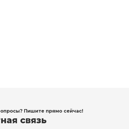
sos@santehnik-piter.ru
вопросы? Пишите прямо сейчас!
ная связь