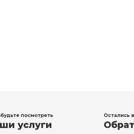
 (911) 925-85-81
24/7
 (812) 925-85-81
абудьте посмотреть
Остались 
ши услуги
Обрат