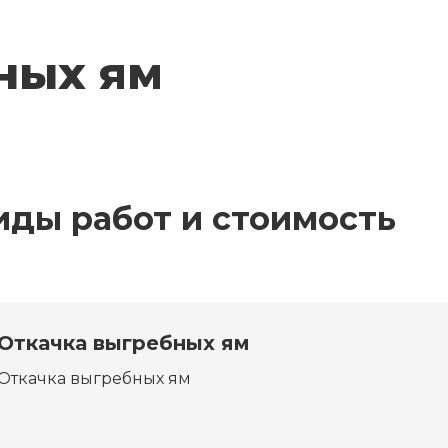
ных ям
иды работ и стоимость
Откачка выгребных ям
Откачка выгребных ям