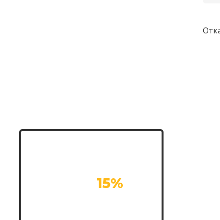
унитазе
Устранение засора в
Отк
ванной
Устранение засора в
душевой
Устранение засора в
трубах
Скидка на все
работы
15%
при заказе с