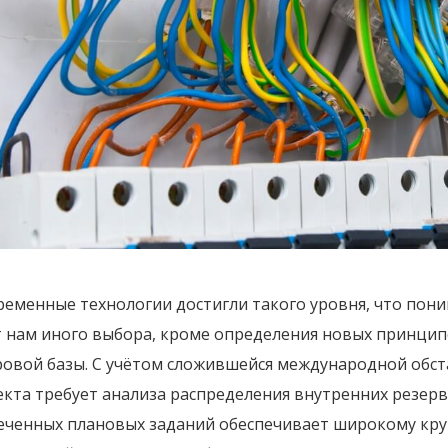
ременные технологии достигли такого уровня, что пони
т нам иного выбора, кроме определения новых принци
ровой базы. С учётом сложившейся международной обс
кта требует анализа распределения внутренних резерво
еченных плановых заданий обеспечивает широкому круг