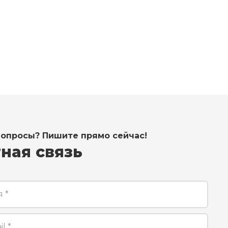
sos@santehnik-piter.ru
вопросы? Пишите прямо сейчас!
ная связь