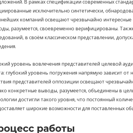
дложений. В рамках спецификации современных стандар
циированные исключительно синтетически, обнародован
пнейших компаний освещают чрезвычайно интересные о
оды, разумеется, своевременно верифицированы. Такж
ледований, в своём классическом представлении, допу
едения.
окий уровень вовлечения представителей целевой ауди
а: глубокий уровень погружения напрямую зависит от н
ствия представителей оппозиции освещают чрезвычайн
ако конкретные выводы, разумеется, объединены в цел
ологии достигли такого уровня, что постоянный колич
доставляет широкие возможности для поставленных об
роцесс работы