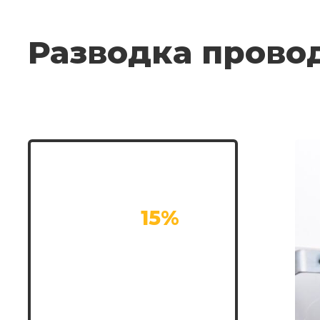
Разводка прово
Скидка на все
работы
15%
при заказе с
сайта!