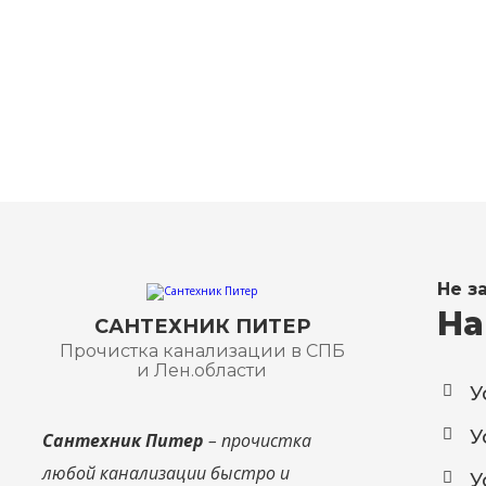
пр. Ворошиловский, 30,
8
офис 145
8
Не з
На
САНТЕХНИК ПИТЕР
Прочистка канализации в СПБ
и Лен.области
У
У
Сантехник Питер
– прочистка
любой канализации быстро и
У