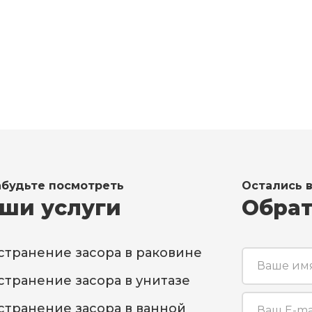
 (911) 925-85-81
24/7
 (812) 925-85-81
абудьте посмотреть
Остались 
ши услуги
Обрат
странение засора в раковине
странение засора в унитазе
странение засора в ванной