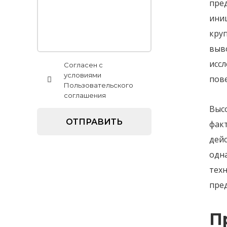
пре
ини
кру
выв
исс
Согласен с
условиями
пов
Пользовательского
соглашения
Выс
факт
дей
одн
техн
пре
П